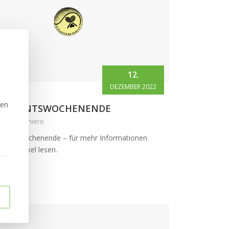
12.
DEZEMBER 2022
zen
S ADVENTSWOCHENENDE
orie: Turniere
dventswochenende – für mehr Informationen
zen Artikel lesen.
lesen