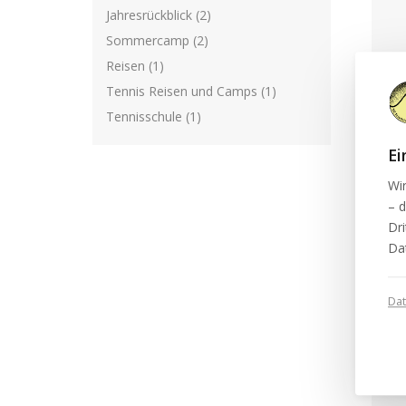
Jahresrückblick (2)
Sommercamp (2)
Reisen (1)
Tennis Reisen und Camps (1)
Tennisschule (1)
Ei
Wi
JA
– d
K
Dri
Jah
Da
gan
Da
We