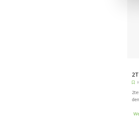
2
K
2te
den
We