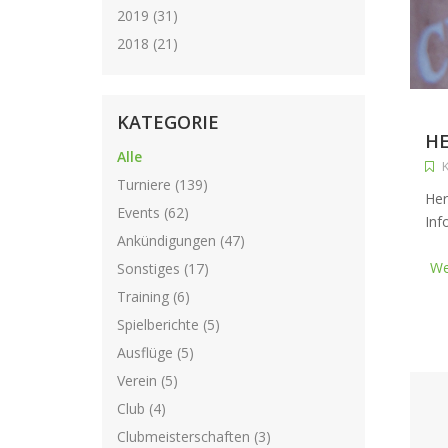
2019 (31)
2018 (21)
KATEGORIE
HE
Alle
K
Turniere (139)
Her
Events (62)
Inf
Ankündigungen (47)
We
Sonstiges (17)
Training (6)
Spielberichte (5)
Ausflüge (5)
Verein (5)
Club (4)
Clubmeisterschaften (3)