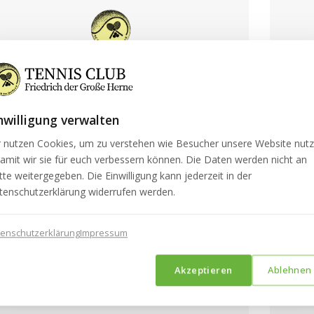
21.
nwilligung verwalten
DEZEMBER 2022
r nutzen Cookies, um zu verstehen wie Besucher unsere Website nut
HRESRÜCKBLICK 2022
3TE
amit wir sie für euch verbessern können. Die Daten werden nicht an
ategorie: Jahresrückblick
Kateg
tte weitergegeben. Die Einwilligung kann jederzeit in der
resrückblick 2022 – für mehr Informationen den
3tes A
tenschutzerklärung widerrufen werden.
zen Artikel lesen.
den gan
tenschutzerklärung
Impressum
iterlesen
Weiter
Akzeptieren
Ablehnen