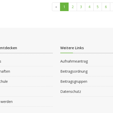
(current)
«
1
2
3
4
5
6
entdecken
Weitere Links
s
Aufnahmeantrag
haften
Beitragsordnung
chule
Beitragsgruppen
Datenschutz
d werden