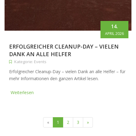
14.
APRIL 2026
ERFOLGREICHER CLEANUP-DAY – VIELEN
DANK AN ALLE HELFER
Kategorie: Events
Erfolgreicher Cleanup-Day – vielen Dank an alle Helfer – für
mehr Informationen den ganzen Artikel lesen.
Weiterlesen
(current)
«
1
2
3
»