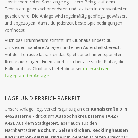
klassischem roten Sand angelegt - dem Belag, auf dem
Tennis am gelenkschonendsten und taktisch interessantesten
gespielt wird. Die Anlage wird regelmäßig gepflegt, gewässert
und abgezogen, damit du jederzeit beste Spielbedingungen
vorfindest.
Auch das Drumherum stimmt: Im Clubhaus findest du
Umkleiden, sanitäre Anlagen und einen Aufenthaltsbereich.
Auf der Terrasse lässt sich das Spiel danach in entspannter
Runde ausklingen. Einen Überblick über alle sechs Plätze, die
Halle und das Clubhaus bietet dir unser
interaktiver
Lageplan der Anlage
.
LAGE UND ERREICHBARKEIT
Unsere Anlage liegt verkehrsgünstig an der
Kanalstraße 9 in
44628 Herne
- direkt am
Autobahnkreuz Herne (A42 /
A43)
. Aus dem Stadtgebiet, aber auch aus den
Nachbarstädten
Bochum, Gelsenkirchen, Recklinghausen
und Castrop-Rauxel
, sind wir in wenigen Minuten erreichbar.