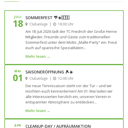
JULI
SOMMERFEST 🌴☀️🇪🇸
18
Clubanlage |
18:00 Uhr
Am 18. Juli 2026 lädt der TC Friedrich der Große Herne
Mitglieder, Freunde und Gäste zum traditionellen
Sommerfest unter dem Motto „Malle-Party“ ein. Freut
euch auf spanische Spezialitäten...
Mehr lesen →
MAI
SAISONERÖFFNUNG 🎾☀️
01
Clubanlage |
12:00 Uhr
Die neue Tennissaison steht vor der Tür – und wir
möchten euch kennenlernen! Am 01. Mai laden wir
alle Interessierten herzlich ein, unseren Verein in
entspannter Atmosphäre zu entdecken...
Mehr lesen →
APR
CLEANUP-DAY / AUFRÄUMAKTION