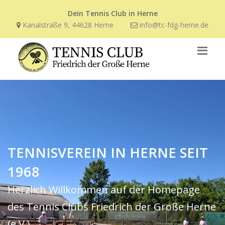
Dein Tennis Club in Herne
Kanalstraße 9, 44628 Herne
info@tc-fdg-herne.de
TENNISVEREIN IN HERNE SEIT
1968
Herzlich Willkommen auf der Homepage
des Tennis Clubs Friedrich der Große Herne
(e.V.).