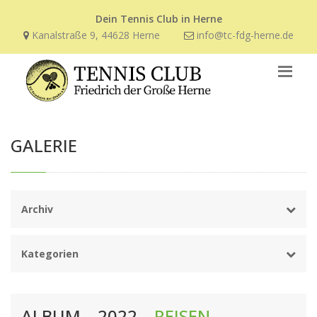
Dein Tennis Club in Herne
Kanalstraße 9, 44628 Herne
info@tc-fdg-herne.de
GALERIE
Archiv
Kategorien
ALBUM – 2022 –
REISEN