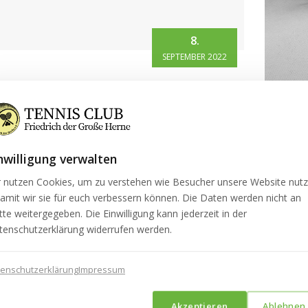
8.
SEPTEMBER 2022
USZEICHNUNG MODERNE
ORTSTÄTTE
ategorie: Sonstiges
zeichnung moderne Sportstätte – für mehr
BAMB
nwilligung verwalten
ormationen den ganzen Artikel lesen.
Kateg
r nutzen Cookies, um zu verstehen wie Besucher unsere Website nut
iterlesen
Bambin
amit wir sie für euch verbessern können. Die Daten werden nicht an
Artikel 
tte weitergegeben. Die Einwilligung kann jederzeit in der
tenschutzerklärung widerrufen werden.
Weiter
tenschutzerklärung
Impressum
Akzeptieren
Ablehnen