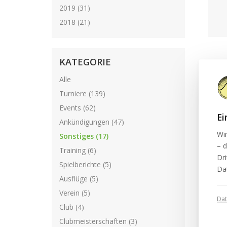
2019 (31)
2018 (21)
KATEGORIE
A
SP
Alle
K
Turniere (139)
Aus
Events (62)
Ei
Inf
Ankündigungen (47)
Wi
Sonstiges (17)
We
– d
Training (6)
Dri
Spielberichte (5)
Da
Ausflüge (5)
Verein (5)
Da
Club (4)
Clubmeisterschaften (3)