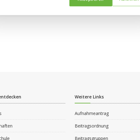
entdecken
Weitere Links
s
Aufnahmeantrag
haften
Beitragsordnung
chule
Beitragsgruppen