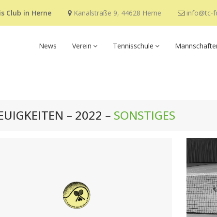
s Club in Herne
Kanalstraße 9, 44628 Herne
info@tc-f
News
Verein
Tennisschule
Mannschafte
EUIGKEITEN – 2022 –
SONSTIGES