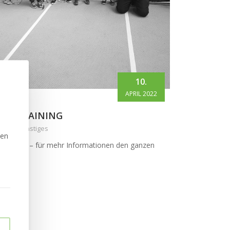
10.
APRIL 2022
INITRAINING
orie: Sonstiges
zen
itraining – für mehr Informationen den ganzen
lesen.
lesen